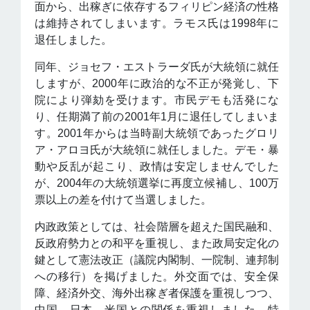
面から、出稼ぎに依存するフィリピン経済の性格
は維持されてしまいます。ラモス氏は1998年に
退任しました。
同年、ジョセフ・エストラーダ氏が大統領に就任
しますが、2000年に政治的な不正が発覚し、下
院により弾劾を受けます。市民デモも活発にな
り、任期満了前の2001年1月に退任してしまいま
す。2001年からは当時副大統領であったグロリ
ア・アロヨ氏が大統領に就任しました。デモ・暴
動や反乱が起こり、政情は安定しませんでした
が、2004年の大統領選挙に再度立候補し、100万
票以上の差を付けて当選しました。
内政政策としては、社会階層を超えた国民融和、
反政府勢力との和平を重視し、また政局安定化の
鍵として憲法改正（議院内閣制、一院制、連邦制
への移行）を掲げました。外交面では、安全保
障、経済外交、海外出稼ぎ者保護を重視しつつ、
中国、日本、米国との関係を重視しました。特