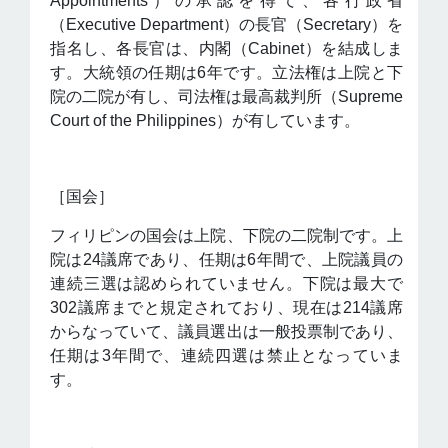
Appointments）の承認を得て、各行政省
（Executive Department）の長官（Secretary）を
指名し、各長官は、内閣（Cabinet）を結成しま
す。大統領の任期は6年です。立法権は上院と下
院の二院が有し、司法権は最高裁判所（Supreme
Court of the Philippines）が有しています。
［国会］
フィリピンの国会は上院、下院の二院制です。上
院は24議席であり、任期は6年間で、上院議員の
連続三選は認められていません。下院は最大で
302議席までと規定されており、現在は214議席
からなっていて、議員選出は一般投票制であり、
任期は3年間で、連続四選は禁止となっていま
す。