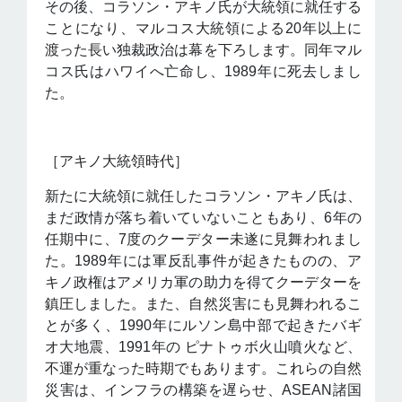
その後、コラソン・アキノ氏が大統領に就任する
ことになり、マルコス大統領による20年以上に
渡った長い独裁政治は幕を下ろします。同年マル
コス氏はハワイへ亡命し、1989年に死去しまし
た。
［アキノ大統領時代］
新たに大統領に就任したコラソン・アキノ氏は、
まだ政情が落ち着いていないこともあり、6年の
任期中に、7度のクーデター未遂に見舞われまし
た。1989年には軍反乱事件が起きたものの、ア
キノ政権はアメリカ軍の助力を得てクーデターを
鎮圧しました。また、自然災害にも見舞われるこ
とが多く、1990年にルソン島中部で起きたバギ
オ大地震、1991年の ピナトゥボ火山噴火など、
不運が重なった時期でもあります。これらの自然
災害は、インフラの構築を遅らせ、ASEAN諸国