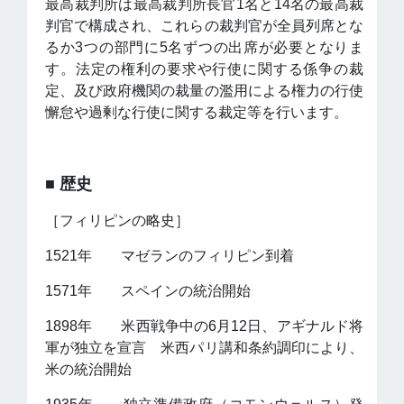
最高裁判所は最高裁判所長官1名と14名の最高裁
判官で構成され、これらの裁判官が全員列席とな
るか3つの部門に5名ずつの出席が必要となりま
す。法定の権利の要求や行使に関する係争の裁
定、及び政府機関の裁量の濫用による権力の行使
懈怠や過剰な行使に関する裁定等を行います。
​
■ 歴史
［フィリピンの略史］
1521年 マゼランのフィリピン到着
1571年 スペインの統治開始
1898年 米西戦争中の6月12日、アギナルド将
軍が独立を宣言 米西パリ講和条約調印により、
米の統治開始