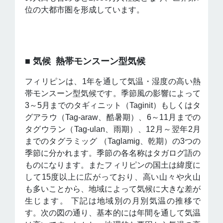
位の大都市圏を形成しています。
​
​
■ 気候 熱帯モンスーン型気候
フィリピンは、1年を通して気温・湿度の高い熱
帯モンスーン型気候です。季節風の影響によって
3～5月までのタギィニット（Taginit）もしくはタ
グアラウ（Tag-araw、酷暑期）、6～11月までの
タグウラン（Tag-ulan、雨期）、12月～翌年2月
までのタグラミッグ （Taglamig、乾期）の3つの
季節に分かれます。季節の各名称はタガログ語の
ものになります。またフィリピンの国土は緯度に
して15度以上に広がっており、高い山々や火山
も多いことから、地域によって気候に大きな差が
生じます。 下記は地域別の月別気温の推移で
す。次の図の通り、基本的には年間を通して気温