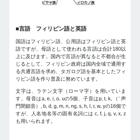
■言語 フィリピン語と英語
国語はフィリピン語、公用語はフィリピン語と英
語ですが、母語として使われる言語は合計180以
上に及びます。国内で言語が異なると不都合が生
じるとして、フィリピン政府は国内全域で通用す
る共通言語を求め、タガログ語を基本としたフィ
リピン語を作り普及に努めています。
文字は、ラテン文字（ローマ字）を用いていま
す。母音はa, e, i, o, uの5個、子音はp, t, k, （ʻ 声
門閉鎖音）, b, d, g, m, n, ng, s, h, l, r, w, yの16個で
すが、人名地名等の固有名詞には c, f, j, q, v, x, z
も用いられます。