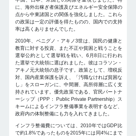
に、海外出稼ぎ者保護及びエネルギー安全保障の
点から中東諸国との関係を強化しました。これら
の政策は一定の評価を得たものの、国内での支持
率は高くありませんでした。
2010年、ベニグノ・アキノ3世は、国民の健康と
教育に対する投資、また不正や貧困と戦うことを
選挙公約として選挙戦を戦い、6月8日に行われ
た選挙で大統領に選ばれました。彼はコラソン・
アキノ元大統領の息子です。政策として、増税反
対、国内産業保護を訴え、「汚職なければ貧困な
し」をスローガンに、中間層、高所得層に広く支
持されています。優先政策である、官民パートナ
ーシップ（PPP： Public Private Partnership）ス
キームによるインフラ整備事業を表明するなど、
政府内の体制整備にも力を入れてきました。
インフラ整備費については、2010年ではGDP比
で約1.8%であったものを2015年には同4%にまで