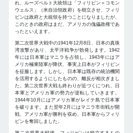
れ、ルーズベルト大統領は「フィリピン＝コモン
ウェルス」（米自治領政府）を樹立させ、フィリ
ピンは政府と大統領を持つことになりましたが、
このときの政府はまだ、アメリカの傀儡政権であ
ったといえます。
第二次世界大戦中の1941年12月8日、日本の真珠
湾攻撃があり、太平洋戦争が勃発します。1942
年には日本軍はマニラを占領し、1943年にはア
メリカ極東陸軍が降伏、事実上日本がフィリピン
を征服します。しかし、日本軍は既存の統治機関
を活用するようにしたものの、離反が相次ぎまし
た。第二次世界大戦も終わりが近づくにつれ、日
本軍とアメリカ軍の勢力が逆転していきます。
1944年10月にはアメリカ軍が㆑イテ島で日本軍
を破ります。また翌年2月にはマニラ市街戦が開
戦、アメリカ軍が勝利を収め、日本軍からフィリ
ピンを奪回しました。
第二次世界大戦後、フィリピンは独立するもの