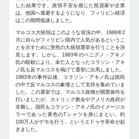
した結果です。政情不安を感じた投資家や企業
は、他国へ逃避するようになり、フィリピン経済
はこの期間低迷しました。
マルコス大統領はこのような状況の中、1986年2
月に自らがフィリピン国内で人気があるというこ
とを示すために突然の大統領選挙を行うことを決
意します。しかし、1983年のベニグノ・アキノ
氏の暗殺により、未亡人となったコラソン・アキ
ノ氏も反マルコスを掲げて選挙に出馬しました。
1983年の事件以後、コラソン・アキノ氏は国民
の中で反マルコスの象徴として支持を集めていま
した。この選挙では、マルコス政権が開票操作を
行いましたが、カトリック教会やアメリカ政府が
非難し、国民もコラソン・アキノ氏のイメージカ
ラーであった黄色のTシャツを身にまとい、約
100万人がデモを行う、というエドゥサ革命が起
きました。