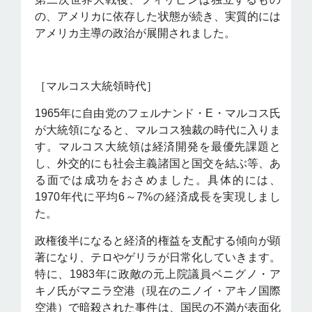
の、アメリカに依存した状態が続き、実質的には
アメリカ主導の政治が展開されました。
［マルコス大統領時代］
1965年に自由党のフェルナンド・E・マルコス氏
が大統領になると、マルコス独裁の時代に入りま
す。マルコス大統領は経済開発を最優先課題と
し、外交的にも社会主義諸国と国交を結ぶ等、あ
る面では成功をおさめました。具体的には、
1970年代に平均6～7%の経済成長を実現しまし
た。
政権後半になると経済的権益を支配する傾向が顕
著になり、テロやゲリラが日常化していきます。
特に、1983年に政敵の元上院議員ベニグノ・ア
キノ氏がマニラ空港（現在のニノイ・アキノ国際
空港）で暗殺された事件は、国民の不満が表面化