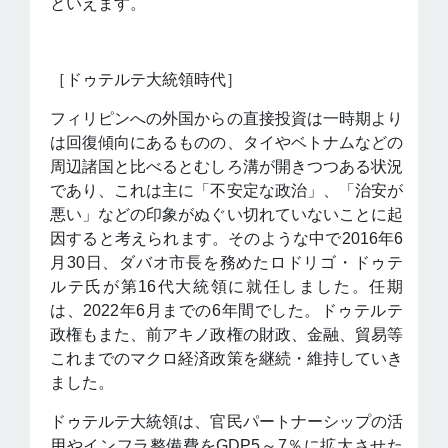
といえます。
［ドゥテルテ大統領時代］
フィリピンへの外国からの直接投資は一時期より
は回復傾向にあるものの、タイやベトナムなどの
周辺諸国と比べるとむしろ溝が開きつつある状況
であり、これは主に「不安定な政治」、「治安が
悪い」などの印象がぬぐい切れていないことに起
因すると考えられます。そのような中で2016年6
月30日、ダバオ市長を務めたロドリゴ・ドゥテ
ルテ氏が第16代大統領に就任しました。任期
は、2022年6月までの6年間でした。ドゥテルテ
政権もまた、前アキノ政権の財政、金融、貿易等
これまでのマクロ経済政策を継続・維持していき
ました。
ドゥテルテ大統領は、官民パートナーシップの活
用やインフラ整備費をGDP5～7％に拡大させた