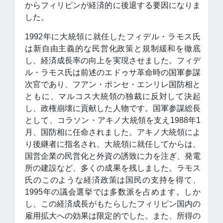
からフィリピンが経済的に後退する要因になりま
した。
1992年に大統領に就任したフィデル・ラモス氏
は新自由主義的な民営化政策と規制緩和を徹底
し、経済成長率の向上を実現させました。フィデ
ル・ラモス氏は前述のエドゥサ革命時の国軍参謀
次官であり、フアン・ポンセ・エンリレ国防相と
ともに、マルコス大統領の独裁に反対して決起
し、政権崩壊に貢献した人物です。国軍参謀総長
として、コラソン・アキノ大統領を支え1988年1
月、国防相に任命されました。アキノ大統領によ
り後継者に指名され、大統領に就任してからは、
国営企業の民営化と外資の誘致に力を注ぎ、発電
所の建設など、多くの成果を残しました。ラモス
氏のこのような経済政策は国民の支持を得て、
1995年の議会選挙では多数派を占めます。しか
し、この経済成長がもたらしたフィリピン国内の
雇用拡大への効果は限定的でした。また、所得の