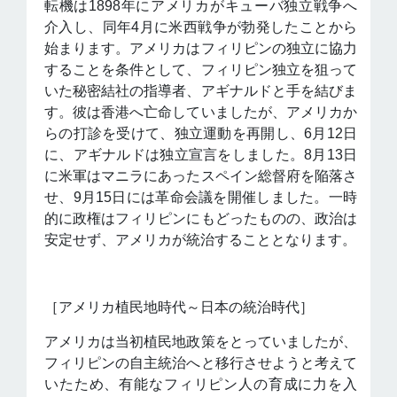
転機は1898年にアメリカがキューバ独立戦争へ
介入し、同年4月に米西戦争が勃発したことから
始まります。アメリカはフィリピンの独立に協力
することを条件として、フィリピン独立を狙って
いた秘密結社の指導者、アギナルドと手を結びま
す。彼は香港へ亡命していましたが、アメリカか
らの打診を受けて、独立運動を再開し、6月12日
に、アギナルドは独立宣言をしました。8月13日
に米軍はマニラにあったスペイン総督府を陥落さ
せ、9月15日には革命会議を開催しました。一時
的に政権はフィリピンにもどったものの、政治は
安定せず、アメリカが統治することとなります。
［アメリカ植民地時代～日本の統治時代］
アメリカは当初植民地政策をとっていましたが、
フィリピンの自主統治へと移行させようと考えて
いたため、有能なフィリピン人の育成に力を入