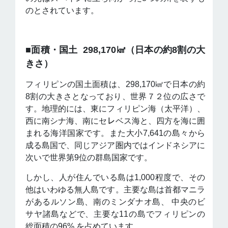
のとされています。
■面積・国土 298,170㎢（日本の約8割の大
きさ）
フィリピンの国土面積は、298,170㎢で日本の約
8割の大きさとなっており、世界７２位の広さで
す。地理的には、東にフィリピン海（太平洋）、
西に南シナ海、南にセ㆑ベス海と、四方を海に囲
まれる海洋国家です。また大小7,641の島々から
成る島国で、同じアジア圏内ではインドネシアに
次いで世界第9位の群島国家です。
しかし、人が住んでいる島は1,000程度で、その
他はいわゆる無人島です。主要な島は首都マニラ
があるルソン島、南のミンダナオ島、 中央のビ
サヤ諸島などで、主要な11の島でフィリピンの
総面積の96% を占めています。
​