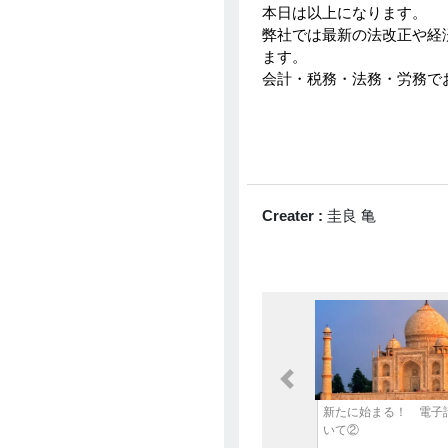
本日は以上になります。
弊社では最新の法改正や経
ます。
会計・税務・法務・労務で
Creater :
圭良 亀
Previous
新たに始まる！ 電子
いて②