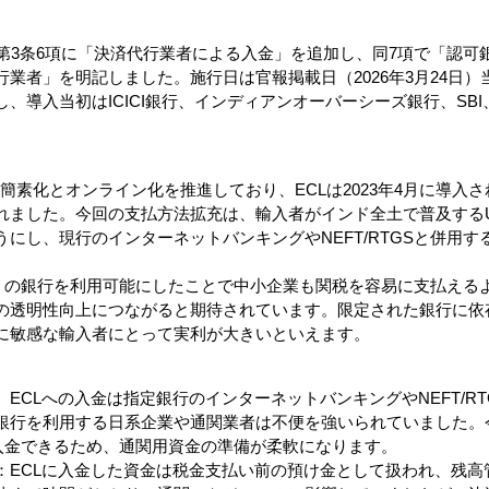
2の第3条6項に「決済代行業者による入金」を追加し、同7項で「認
業者」を明記しました。施行日は官報掲載日（2026年3月24日）
、導入当初はICICI銀行、インディアンオーバーシーズ銀行、SBI
簡素化とオンライン化を推進しており、ECLは2023年4月に導入され
れました。今回の支払方法拡充は、輸入者がインド全土で普及するU
にし、現行のインターネットバンキングやNEFT/RTGSと併用す
多くの銀行を利用可能にしたことで中小企業も関税を容易に支払える
の透明性向上につながると期待されています。限定された銀行に依
に敏感な輸入者にとって実利が大きいといえます。
、ECLへの入金は指定銀行のインターネットバンキングやNEFT/R
銀行を利用する日系企業や通関業者は不便を強いられていました。
に入金できるため、通関用資金の準備が柔軟になります。
：ECLに入金した資金は税金支払い前の預け金として扱われ、残高