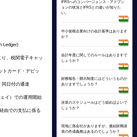
IFRSへのコンバージェンス・アドプシ
ョンの状況とIFRSとの違いが知りた
い。
中小規模企業向けの会計基準はあります
か？
edger)
会計年度に関してのルールはありますで
T.) により、税関電子キャッ
しょうか？
レジットカード・デビッ
財務報告・開示制度にはどういうものが
、同日付の通達
ありますでしょうか？
ゲートウェイ）での運用開始
決算のスケジュールはどう組めばよいで
しょうか？
行経由での支払に係る
現地に孫会社がありますが、連結財務諸
表の作成義務はあるのでしょうか？