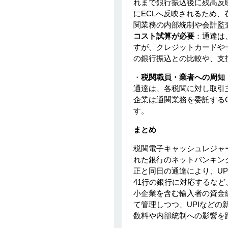
れまで銀行振込後に残高反
にECLへ反映されるため、
関業務の内部統制や会計監
コスト試算が必要
：通達は
すが、クレジットカードや
の銀行振込との比較や、支
・
税関職員・業者への周知
通達は、各税関に対し取引主
企業は通関業務を委託する
す。
まとめ
税関電子キャッシュレジャ
れた銀行のネットバンキングま
正と同日の通達により、U
41行の銀行に対応するな
小企業を含む輸入者の資金
て管理しつつ、UPIなど
数料や内部統制への影響を