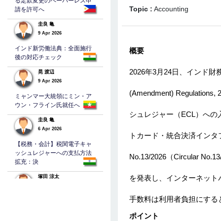
る定款変更のペーパーレス申
Topic :
Accounting
請を許可へ
圭良 亀
9 Apr 2026
インド新労働法典：全面施行
概要
後の対応チェック
2026年3月24日、インド財務省・
晃 渡辺
9 Apr 2026
(Amendment) Regulat
ミャンマー大統領にミン・ア
ウン・フライン氏就任へ
シュレジャー（ECL）への入
圭良 亀
6 Apr 2026
トカード・統合決済インタ
【税務・会計】税関電子キャ
ッシュレジャーへの支払方法
No.13/2026（Circul
拡充：決
塚田 涼太
を発表し、インターネット
5 Apr 2026
手数料は利用者負担にする
バングラデシュの法人税
ポイント
TAKEHEHIRO