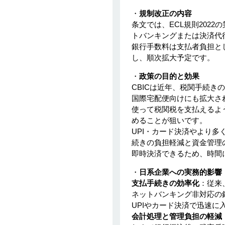
NAGAYAMA
・
規制改正の内容
3 Apr 2026
条文では、ECL規則202
マレーシアにおけるImported
Services課税（SST）とWHT
トバンキングまたは決済代行
の関係性に関して
銀行手数料は支払者負担とし
し、順次拡大予定です。
Kobayashi Yusuke
2 Apr 2026
・
政策の目的と効果
中国、2028年までに長期介護
CBICは近年、税関手続きの
保険制度を全国導入へ
国際宅配便向けにも拡大さ
琴美 下田
使って税関税を支払えるよう
2 Apr 2026
めることが狙いです。
UPI・カード決済やより
ベトナム新法人税通達
20/2026/TT-BTCをわかりやす
続きの負担軽減と資金管理
く解説
即時決済できるため、時間
松木 祐里香
・
日系企業への実務的影響
1 Apr 2026
支払手続きの効率化
：従来
タイ政府、最大半額の生活支
ネットバンキング非対応の
援キャンペーン開始
UPIやカード決済で迅速
会計処理と管理負担の軽減