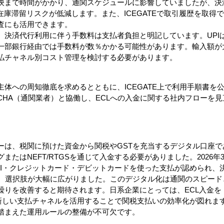
映まで時間がかかり、通関スケジュールに影響していましたが、決
在庫滞留リスクが低減します。また、ICEGATEで取引履歴を取得
査にも活用できます。
、決済代行利用に伴う手数料は支払者負担と明記しています。UPI
一部銀行経由では手数料が数％かかる可能性があります。輸入額が
払チャネル別コスト管理を検討する必要があります。
体への周知徹底を求めるとともに、ICEGATE上で利用手順書を
CHA（通関業者）と協働し、ECLへの入金に関する社内フローを
ーは、税関に預けた資金から関税やGSTを充当するデジタル口座で
たはNEFT/RTGSを通じて入金する必要がありました。2026年
PI・クレジットカード・デビットカードを使った支払が認められ、
ど、選択肢が大幅に広がりました。このデジタル化は通関のスピード
繰りを改善すると期待されます。日系企業にとっては、ECL入金を
の新しい支払チャネルを活用することで関税支払いの効率化が図れま
踏まえた運用ルールの整備が不可欠です。