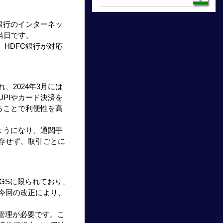
可銀行のインターネッ
当日です。
、HDFC銀行が対応
、2024年3月には
PIやカード決済を
ることで利便性を高
ようになり、通関手
存せず、取引ごとに
TGSに限られており、
今回の改正により、
管理が必要です。こ