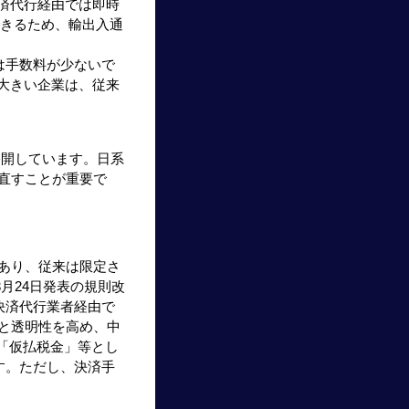
済代行経由では即時
できるため、輸出入通
は手数料が少ないで
大きい企業は、従来
公開しています。日系
見直すことが重要で
あり、従来は限定さ
3月24日発表の規則改
決済代行業者経由で
と透明性を高め、中
「仮払税金」等とし
す。ただし、決済手