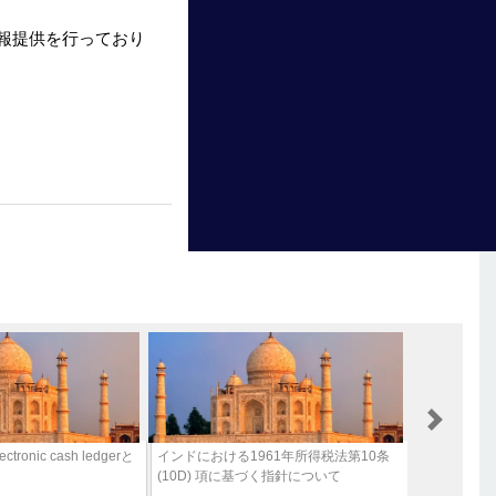
報提供を行っており
Next
onic cash ledgerと
インドにおける1961年所得税法第10条
(10D) 項に基づく指針について