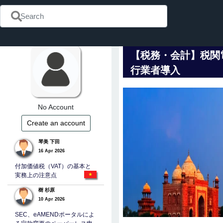
【税務・会計】税関
行業者導入
No Account
Create an account
琴美 下田
16 Apr 2026
付加価値税（VAT）の基本と
実務上の注意点
樹 杉原
10 Apr 2026
SEC、eAMENDポータルによ