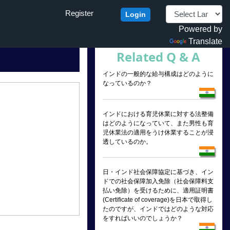
Register
Login
Powered by
Translate
Related Q & A
インドの一般的な給与構成はどのように
なっているのか？
インドにおける育児休業に対する法整備
はどのようになっていて、また男性も育
児休業法の適用をうけ休業することが浸
透しているのか。
日・インド社会保障協定に基づき、イン
ドでの社会保障加入免除（社会保障料支
払い免除）を受けるために、適用証明書
(Certificate of coverage)を日本で取得し
たのですが、インドではどのような対応
をすればいいのでしょうか？