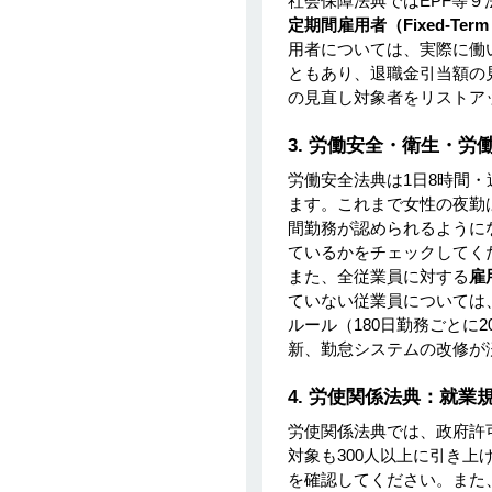
社会保障法典ではEPF等９
定期間雇用者（Fixed‑Ter
Kobayashi Yusuke
用者については、実際に働
2 Apr 2026
ともあり、退職金引当額の
中国、2028年までに長期介護
の見直し対象者をリストア
保険制度を全国導入へ
琴美 下田
3. 労働安全・衛生・
2 Apr 2026
労働安全法典は1日8時間・
ベトナム新法人税通達
ます。これまで女性の夜勤
20/2026/TT-BTCをわかりやす
間勤務が認められるように
く解説
ているかをチェックしてく
松木 祐里香
また、全従業員に対する
雇
1 Apr 2026
ていない従業員については
タイ政府、最大半額の生活支
ルール（180日勤務ごとに
援キャンペーン開始
新、勤怠システムの改修が
4. 労使関係法典：就業
労使関係法典では、政府許
対象も300人以上に引き上
を確認してください。また