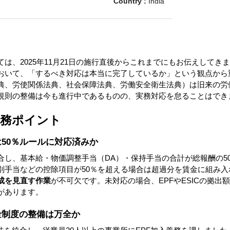
Country :
India
は、2025年11月21日の施行直後からこれまでにもお伝えしてき
おいて、「するべき対応は本当に完了しているか」という観点から
典、労使関係法典、社会保障法典、労働安全衛生法典）は旧来の労働
規則の整備は今も進行中であるものの、実務対応を怠ることはでき
実務ポイント
は50％ルールに対応済みか
合し、基本給・物価調整手当（DA）・保持手当の合計が総報酬の5
別手当などの控除項目が50％を超える場合は超過分を賃金に組み入
成を見直す作業
が不可欠です。未対応の場合、EPFやESICの拠出
があります。
職金制度の整備は万全か