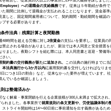
法を統合し、従業員20人以上の事業所にEPF加入義務を課しまし
m Employee）への退職金の支給義務
です。従来は５年勤続が条件で
いた期間に比例して退職金が支払われることになります。賃金基準
見直しと、固定期間雇用者について、契約期間・勤続期間を確認の
ップする必要があります。
労働条件法典：残業計算と夜間勤務
週48時間を超える労働に対し
2倍賃金
の支払いを要求し、従業員の
は禁止される場合がありましたが、新法では本人同意と安全措置を
なりました。夜勤シフトを組む際には、本人同意書と送迎・警備等
ださい。
用契約書の交付義務が新たに追加され、
この法典の施行時までに当
、
本法典施行から3か月以内に
雇用契約書を交付しなければなりま
20日につき1日の割合）など、従来なかった要件が増えています。
済んでいるか確認しましょう。
規則は整備済みか
可なく解雇・事業閉鎖を行える企業規模が300人未満まで拡大され
げられました。各事業所で
就業規則の条文更新や、労使協議体制の
、ストライキ開始時は14〜60日前に事前通知を出す義務があるた