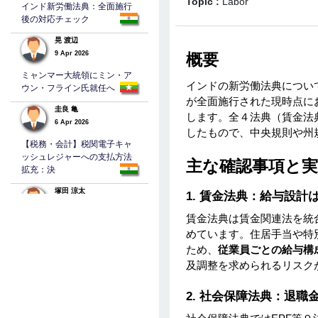
Topic :
Labor
インド新労働法典：全面施行
後の対応チェック
晃 渡辺
9 Apr 2026
概要
ミャンマー大統領にミン・ア
インドの新労働法典について
ウン・フライン氏就任へ
が全面施行された現時点に
圭良 亀
します。全４法典（賃金法
6 Apr 2026
したもので、中央規則や州
【税務・会計】税関電子キャ
ッシュレジャーへの支払方法
主な確認事項と
拡充：決
塚田 涼太
1. 賃金法典：給与設計
5 Apr 2026
賃金法典は賃金関連法を統
バングラデシュの法人税
めています。住居手当や特
TAKEHEHIRO
ため、
従業員ごとの給与構
NAGAYAMA
及調整を求められるリスク
3 Apr 2026
マレーシアにおけるImported
2. 社会保障法典：退
Services課税（SST）とWHT
の関係性に関して