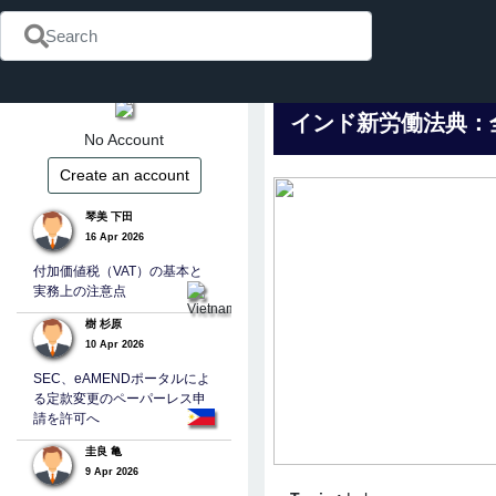
インド新労働法典：
No Account
Create an account
琴美 下田
16 Apr 2026
付加価値税（VAT）の基本と
実務上の注意点
樹 杉原
10 Apr 2026
SEC、eAMENDポータルによ
る定款変更のペーパーレス申
請を許可へ
圭良 亀
9 Apr 2026