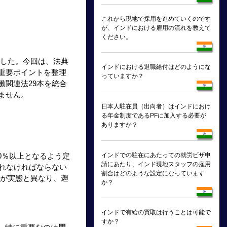
これから現地で採用を進めていくのです
が、インドにおける雇用の流れを教えて
ください。
ました。今回は、法典
インドにおける退職給付はどのようにな
重要ポイントを整理
っていますか？
関連法29本を統合
ません。
日本人駐在員（出向者）はインドにおけ
る年金制度であるPFに加入する必要が
ありますか？
インドでの駐在にあたっての就労ビザ申
0％以上となるよう定
請にあたり、インド現地スタッフの雇用
れなければならない
割合はどのような設定になっています
額が実態と異なり、遡
か？
インドで有給の買取は行うことは可能で
すか？