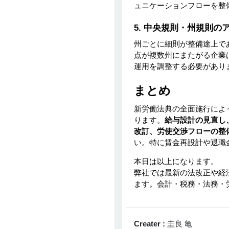
ュニケーションフローを整
5. 中央規則・州規則
州ごとに細則が整備途上で
点が複数州にまたがる企業
運用を調整する必要があり
まとめ
新労働法典の全面施行によ
ります。
給与設計の見直し
改訂、労使交渉フローの整
い。特に賃金再設計や退職
本日は以上になります。
弊社では最新の法改正や経
ます。会計・税務・法務・
Creater :
圭良 亀