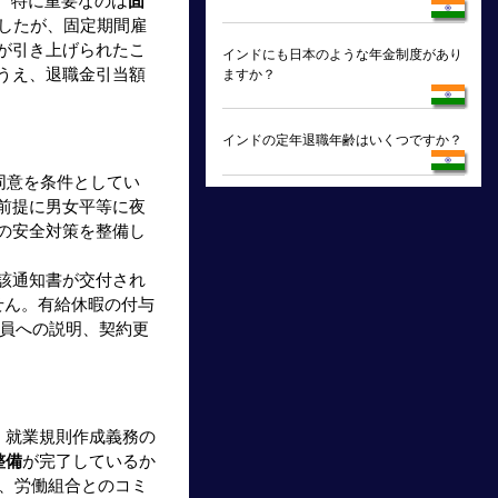
た。特に重要なのは
固
したが、固定期間雇
が引き上げられたこ
インドにも日本のような年金制度があり
うえ、退職金引当額
ますか？
インドの定年退職年齢はいくつですか？
同意を条件としてい
前提に男女平等に夜
の安全対策を整備し
該通知書が交付され
せん。有給休暇の付与
社員への説明、契約更
、就業規則作成義務の
整備
が完了しているか
め、労働組合とのコミ