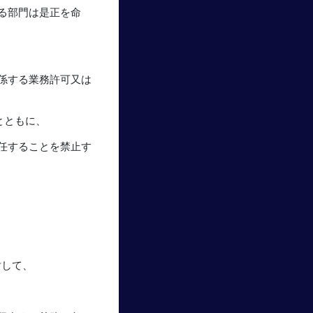
る部門は是正を命
係する業務許可又は
とともに、
任することを禁止す
対して、