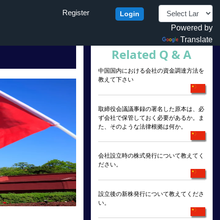
Register
Login
Powered by
Translate
Related Q & A
中国国内における会社の資金調達方法を
教えて下さい
取締役会議議事録の署名した原本は、必
ず会社で保管しておく必要があるか。ま
た、そのような法律根拠は何か。
会社設立時の株式発行について教えてく
ださい。
設立後の新株発行について教えてくださ
い。