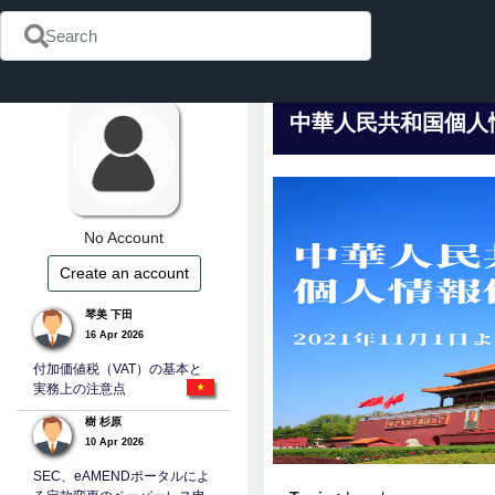
中華人民共和国個人
No Account
Create an account
琴美 下田
16 Apr 2026
付加価値税（VAT）の基本と
実務上の注意点
樹 杉原
10 Apr 2026
SEC、eAMENDポータルによ