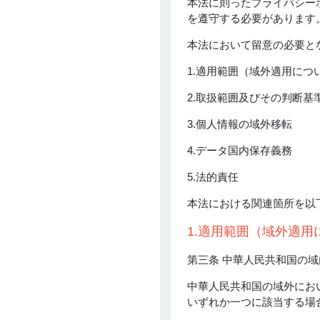
本法に則ったプライバシー
NAGAYAMA
を遵守する必要があります
3 Apr 2026
マレーシアにおけるImported
本法において留意の必要と
Services課税（SST）とWHT
の関係性に関して
1.適用範囲（域外適用につ
Kobayashi Yusuke
2.取扱範囲及びその判断基
2 Apr 2026
中国、2028年までに長期介護
3.個人情報の域外移転
保険制度を全国導入へ
4.データ国内保存義務
琴美 下田
2 Apr 2026
5.法的責任
ベトナム新法人税通達
20/2026/TT-BTCをわかりやす
本法における関連箇所を以
く解説
1.適用範囲（域外適用
松木 祐里香
1 Apr 2026
第三条 中華人民共和国の
タイ政府、最大半額の生活支
援キャンペーン開始
中華人民共和国の域外にお
いずれか一つに該当する場