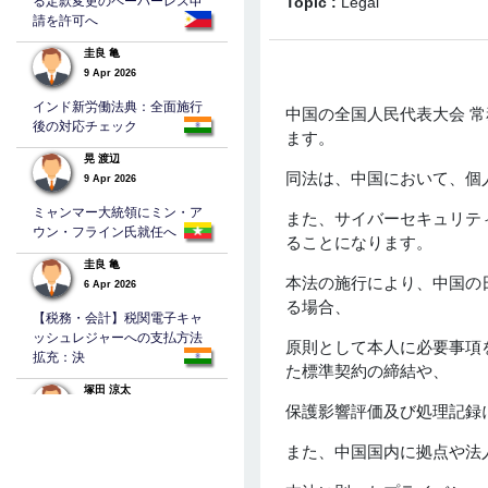
る定款変更のペーパーレス申
Topic :
Legal
請を許可へ
圭良 亀
9 Apr 2026
インド新労働法典：全面施行
中国の全国人民代表大会 常務
後の対応チェック
ます。
晃 渡辺
同法は、中国において、個
9 Apr 2026
ミャンマー大統領にミン・ア
また、サイバーセキュリテ
ウン・フライン氏就任へ
ることになります。
圭良 亀
本法の施行により、中国の
6 Apr 2026
る場合、
【税務・会計】税関電子キャ
ッシュレジャーへの支払方法
原則として本人に必要事項
拡充：決
た標準契約の締結や、
塚田 涼太
保護影響評価及び処理記録
5 Apr 2026
バングラデシュの法人税
また、中国国内に拠点や法
TAKEHEHIRO