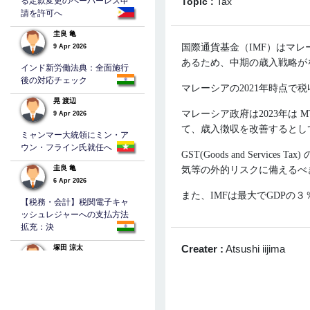
る定款変更のペーパーレス申
Topic :
Tax
請を許可へ
圭良 亀
国際通貨基金（IMF）はマ
9 Apr 2026
あるため、中期の歳入戦略が
インド新労働法典：全面施行
後の対応チェック
マレーシアの2021年時点で
晃 渡辺
マレーシア政府は2023年は
M
9 Apr 2026
て、歳入徴収を改善するとし
ミャンマー大統領にミン・ア
ウン・フライン氏就任へ
GST(Goods and Servi
圭良 亀
気等の外的リスクに備えるべ
6 Apr 2026
また、IMFは最大でGDPの３
【税務・会計】税関電子キャ
ッシュレジャーへの支払方法
拡充：決
Creater :
Atsushi iijima
塚田 涼太
5 Apr 2026
バングラデシュの法人税
TAKEHEHIRO