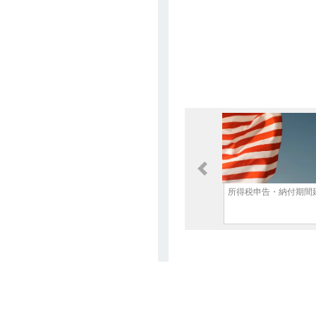
NAGAYAMA
3 Apr 2026
マレーシアにおけるImported
Services課税（SST）とWHT
の関係性に関して
Kobayashi Yusuke
2 Apr 2026
中国、2028年までに長期介護
保険制度を全国導入へ
琴美 下田
2 Apr 2026
Previous
ベトナム新法人税通達
所得税申告・納付期間
20/2026/TT-BTCをわかりやす
く解説
松木 祐里香
1 Apr 2026
タイ政府、最大半額の生活支
援キャンペーン開始