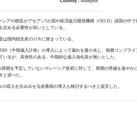
Country :
Malaysia
レーシアの税収がアセアン5か国や経済協力開発機構
（OECD）諸国の中
を定める
必要性が高いとしている。
税収は国内総生産の11％に留まっている。
TRS（中期歳入計画）の導入によって漏れを最小化し、税務コンプライ
ているが、具体性のある、中期的な歳入強化策
が無いとした。
ces Tax) の再開を予定していないマレーシア政府に対して、
再開の準備を速やか
きと述べた。
％の収入
を生み出せる炭素税の導入も検討するべきと提言した。