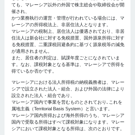
ても、マレーシア以外の外国で株主総会や取締役会が開
催され、
かつ業務執行の運営・管理が行われている場合には、マ
レーシアの所得税法上、非居住法人となります。
マレーシアの税制上、居住法人は優遇されており、非居
住法人は新会社に対する免税措置、国外源泉所得に対す
る免税措置、二重課税回避条約に基づく源泉税等の減免
が適用されません。
また、居住者の判定は、賦課年度ごとになされていま
す。なお、課税対象となる基準は、マレーシアで所得を
得ているか否かです。
マレーシアにおける法人所得税の納税義務者は、マレー
シアで設立された法人・組合、および外国の法律により
設立された法人・組合であり、
マレーシア国内で事業を営むものとされており､これを
属地主義（Territorial Basis System）と言います。
マレーシア国内所得および海外所得のうち、マレーシア
国内で受取る所得はすべて課税対象になります。マレー
シアにおいて課税対象となる所得は、次のとおりです。