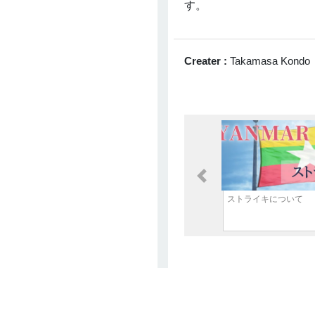
す。
NAGAYAMA
3 Apr 2026
マレーシアにおけるImported
Services課税（SST）とWHT
Creater :
Takamasa Kondo
の関係性に関して
Kobayashi Yusuke
2 Apr 2026
中国、2028年までに長期介護
保険制度を全国導入へ
琴美 下田
2 Apr 2026
Previous
ベトナム新法人税通達
20/2026/TT-BTCをわかりやす
ストライキについて
く解説
松木 祐里香
1 Apr 2026
タイ政府、最大半額の生活支
援キャンペーン開始