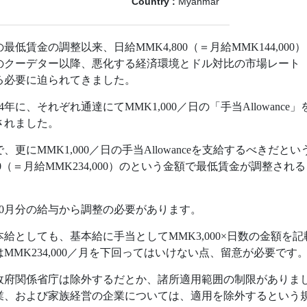
Country :
Myanmar
の最低賃金の調整以来、日給
MMK4,800
（＝月給
MMK144,0
年のクーデター以降、悪化する経済環境とドル対比の市場レート
る必要に迫られてきました。
024年に、それぞれ通達にてMMK1,000／日の「手当Allowanc
されました。
達で、更にMMK1,000／日の手当Allowanceを支給するべきだ
00（＝月給MMK234,000）のという金額で最低賃金が調整され
年10月分の給与から調整の必要があります。
本給としても、基本給に手当として
MMK3,000×日数の金額
は
MMK234,000／月を下回ってはいけない点、留意が必要です
政府関係省庁は除外するだとか、諸所適用範囲の制限がありま
企業、および家族経営の企業については、適用を除外するという