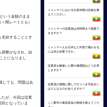
ミャンマーにおける出産休暇の詳細を教
えてください。
00）という金額のまま
（＝闇レートとも）
ミャンマーの従業員は何時間まで残業で
きますか？
e」を支給することとす
ミャンマー人を日本など外国で働かせる
には何が必要ですか。
という調整がなされ、結
ることになりまし
従業員を解雇した際の補償額はどう計算
しますか？
を記載しても、問題はあ
従業員の退職に際して行うべき手続きに
。
はどんなものがありますか？
したが、今回は従業
規則となっていま
ここ数年の最低賃金の推移を教えてくだ