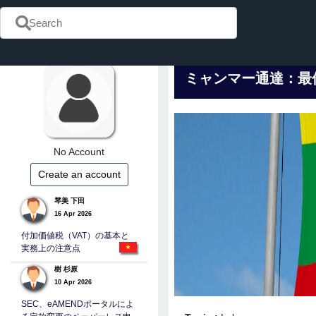
ミャンマー通達：最
No Account
Create an account
琴美 下田
16 Apr 2026
付加価値税（VAT）の基本と
実務上の注意点
樹 杉原
10 Apr 2026
SEC、eAMENDポータルによ