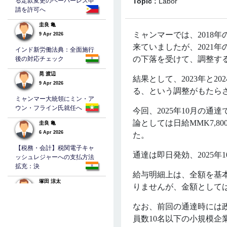
る定款変更のペーパーレス申
Topic :
Labor
請を許可へ
圭良 亀
ミャンマーでは、
2018
年
9 Apr 2026
来ていましたが、2021
インド新労働法典：全面施行
の下落を受けて、調整す
後の対応チェック
晃 渡辺
結果として、
2023年と2
9 Apr 2026
る、という調整がもたら
ミャンマー大統領にミン・ア
ウン・フライン氏就任へ
今回、
2025年10月の通
論としては日給MMK7,8
圭良 亀
6 Apr 2026
た。
【税務・会計】税関電子キャ
通達は即日発効、
2025
ッシュレジャーへの支払方法
拡充：決
給与明細上は、全額を基
塚田 涼太
りませんが、
金額として
5 Apr 2026
なお、前回の通達時には
バングラデシュの法人税
員数
10名以下の小規模
TAKEHEHIRO