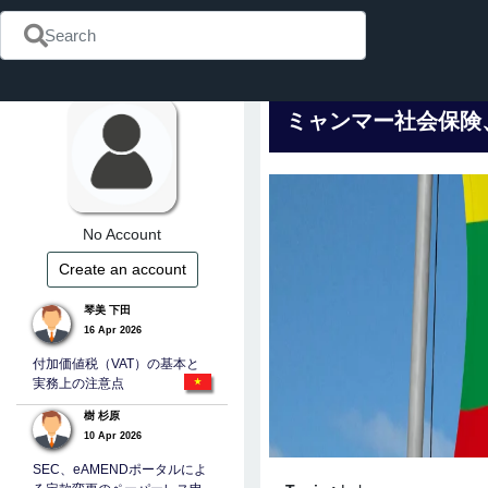
ミャンマー社会保険
No Account
Create an account
琴美 下田
16 Apr 2026
付加価値税（VAT）の基本と
実務上の注意点
樹 杉原
10 Apr 2026
SEC、eAMENDポータルによ