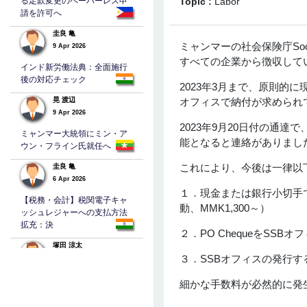
る定款変更のペーパーレス申
Topic :
Labor
請を許可へ
圭良 亀
ミャンマーの社会保険庁Soci
9 Apr 2026
すべての企業から徴収して
インド新労働法典：全面施行
後の対応チェック
2023年3月まで、原則的に
晃 渡辺
オフィスで納付が求められ
9 Apr 2026
2023年9月20日付の通達
ミャンマー大統領にミン・ア
能となると連絡がありまし
ウン・フライン氏就任へ
これにより、今後は一律以
圭良 亀
6 Apr 2026
１．現金または銀行小切手で
【税務・会計】税関電子キャ
動、MMK1,300～）
ッシュレジャーへの支払方法
拡充：決
２．PO ChequeをSS
塚田 涼太
３．SSBオフィスの発行するS
5 Apr 2026
バングラデシュの法人税
細かな手数料が必然的に発
TAKEHEHIRO