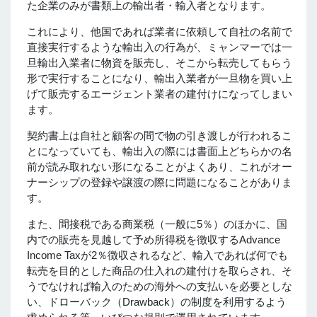
た企業のみが書類上の輸出者・輸入者となります。
これにより、他国であれば業者に依頼して自社の名前で
直接実行するような輸出入の行為が、ミャンマーでは一
旦輸出入業者に物資を販売し、そこから転売してもらう
形で実行することになり、輸出入業者が一旦物を買い上
げて販売するエージェント業者の建付けになってしまい
ます。
契約書上は自社と顧客の間で物の引き渡しが行われるこ
とになっていても、輸出入の際には書面上どちらかの名
前が読み取れない形になることがよくあり、これがオー
ナーシップの登録や譲渡の際に問題になることがありま
す。
また、間接税である商業税（一般に5％）のほかに、国
内での販売を見越して予め所得税を徴収するAdvance
Income Taxが2％徴収されるなど、輸入であれば何でも
転売を目的とした商品の仕入れの建付けを取らされ、そ
うでなければ輸入のための海外への支払いを必要としな
い、ドローバック（Drawback）の制度を利用するよう