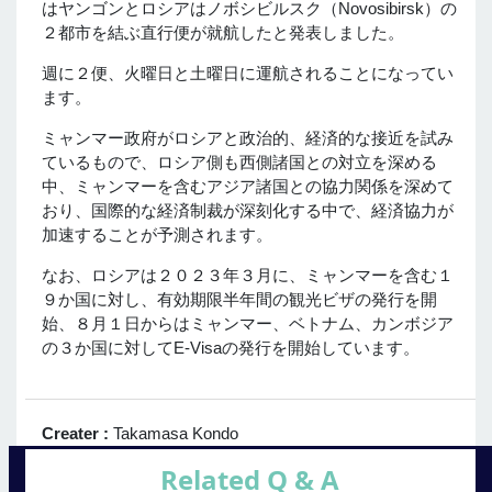
はヤンゴンとロシアはノボシビルスク（Novosibirsk）の
２都市を結ぶ直行便が就航したと発表しました。
週に２便、火曜日と土曜日に運航されることになってい
ます。
ミャンマー政府がロシアと政治的、経済的な接近を試み
ているもので、ロシア側も西側諸国との対立を深める
中、ミャンマーを含むアジア諸国との協力関係を深めて
おり、国際的な経済制裁が深刻化する中で、経済協力が
加速することが予測されます。
なお、ロシアは２０２３年３月に、ミャンマーを含む１
９か国に対し、有効期限半年間の観光ビザの発行を開
始、８月１日からはミャンマー、ベトナム、カンボジア
の３か国に対してE-Visaの発行を開始しています。
Creater :
Takamasa Kondo
Related Q & A