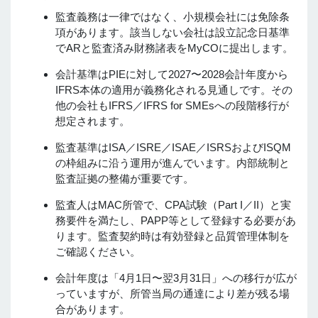
監査義務は一律ではなく、小規模会社には免除条
項があります。該当しない会社は設立記念日基準
でARと監査済み財務諸表をMyCOに提出します。
会計基準はPIEに対して2027〜2028会計年度から
IFRS本体の適用が義務化される見通しです。その
他の会社もIFRS／IFRS for SMEsへの段階移行が
想定されます。
監査基準はISA／ISRE／ISAE／ISRSおよびISQM
の枠組みに沿う運用が進んでいます。内部統制と
監査証拠の整備が重要です。
監査人はMAC所管で、CPA試験（Part I／II）と実
務要件を満たし、PAPP等として登録する必要があ
ります。監査契約時は有効登録と品質管理体制を
ご確認ください。
会計年度は「4月1日〜翌3月31日」への移行が広が
っていますが、所管当局の通達により差が残る場
合があります。