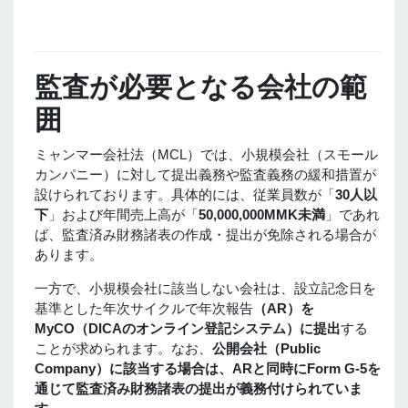
監査が必要となる会社の範
囲
ミャンマー会社法（MCL）では、小規模会社（スモール
カンパニー）に対して提出義務や監査義務の緩和措置が
設けられております。具体的には、従業員数が「
30人以
下
」および年間売上高が「
50,000,000MMK未満
」であれ
ば、監査済み財務諸表の作成・提出が免除される場合が
あります。
一方で、小規模会社に該当しない会社は、設立記念日を
基準とした年次サイクルで年次報告
（AR）を
MyCO（DICAのオンライン登記システム）に提出
する
ことが求められます。なお、
公開会社（Public
Company）
に該当する場合は、ARと同時に
Form G-5を
通じて監査済み財務諸表の提出が義務付けられていま