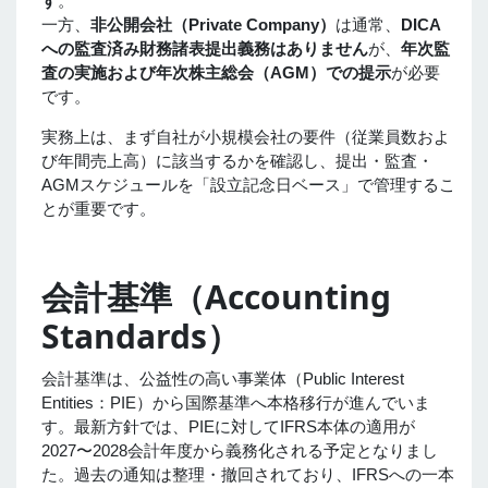
す
。
一方、
非公開会社（Private Company）
は通常、
DICA
への監査済み財務諸表提出義務はありません
が、
年次監
査の実施および年次株主総会（AGM）での提示
が必要
です。
実務上は、まず自社が小規模会社の要件（従業員数およ
び年間売上高）に該当するかを確認し、提出・監査・
AGMスケジュールを「設立記念日ベース」で管理するこ
とが重要です。
会計基準（Accounting
Standards）
会計基準は、公益性の高い事業体（Public Interest
Entities：PIE）から国際基準へ本格移行が進んでいま
す。最新方針では、PIEに対してIFRS本体の適用が
2027〜2028会計年度から義務化される予定となりまし
た。過去の通知は整理・撤回されており、IFRSへの一本