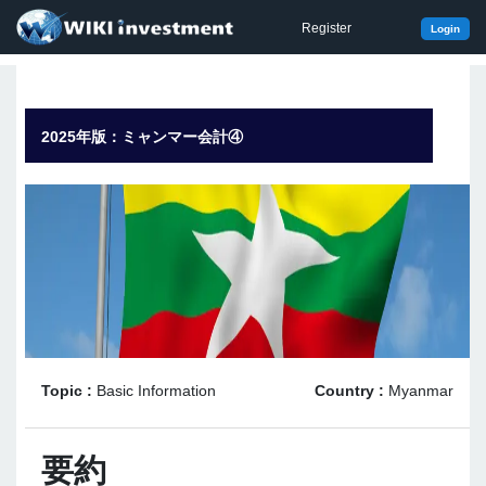
Register
Login
2025年版：ミャンマー会計④
Topic :
Basic Information
Country :
Myanmar
要約