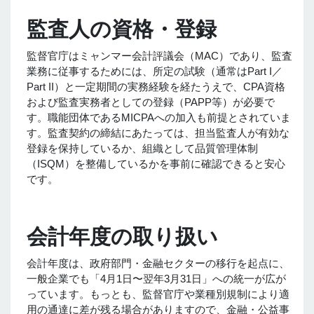
監査人の資格・登録
監督官庁はミャンマー会計評議会（MAC）であり、監査
業務に従事するためには、所定の試験（通常はPart I／
Part II）と一定期間の実務経験を経たうえで、CPA資格
および監査実務者としての登録（PAPP等）が必要で
す。職能団体であるMICPAへの加入も前提とされていま
す。監査契約の締結にあたっては、担当監査人が有効な
登録を保持しているか、組織として品質管理体制
（ISQM）を整備しているかを事前に確認できると安心
です。
会計年度の取り扱い
会計年度は、政府部門・金融セクターの移行を起点に、
一般企業でも「4月1日〜翌年3月31日」への統一が広が
っています。もっとも、監督官庁や業種別規制により適
用の通達に差が残る場合がありますので、金融・公益事