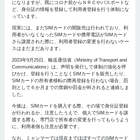
になりますが、既にコロナ前からＮＲＣやパスポートな
ど、身分証の情報を登録して利用者登録を行う体制にな
っています。
現実には、まだSIMカードの闇販売は行われており、利
用者がいなくなったSIMカードや携帯電話がSIMカード
さら譲渡された際に、利用者登録の変更を行わないケー
スはまだまだあります。
2023年9月25日、輸送通信省（Ministry of Transport and
Communications）は、声明を発行して体制の強化を呼
びかけ、登録を行うことなくSIMカードを販売したり、
SIMカードの所有者移転の際再登録を行わない場合、罰
則として６か月までの禁錮や罰金が科されると連絡しま
した。
今後は、SIMカードを購入する際、その場で身分証登録
が行われるか、注意したうえで、個人でSIMカードを譲
渡する際も、専門店で所有者の変更を行ってもらうよう
に、利用者側も注意が必要です。
なお、ミャンマーでは現在までほぼすべてのSIMカード