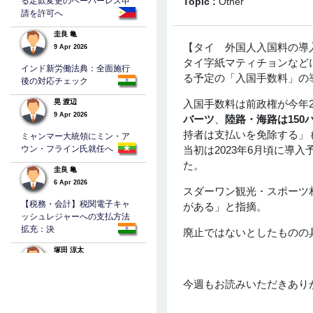
る定款変更のペーパーレス申
Topic :
Other
請を許可へ
圭良 亀
【タイ 外国人入国料の導
9 Apr 2026
タイ字紙マティチョンなど
インド新労働法典：全面施行
る予定の「入国手数料」の
後の対応チェック
晃 渡辺
入国手数料は前政権が今年
9 Apr 2026
バーツ
、
陸路・海路は150
持者は支払いを免除する」
ミャンマー大統領にミン・ア
ウン・フライン氏就任へ
当初は2023年6月頃に導
た。
圭良 亀
6 Apr 2026
スダーワン観光・スポーツ
【税務・会計】税関電子キャ
がある」と指摘。
ッシュレジャーへの支払方法
拡充：決
廃止ではないとしたものの
塚田 涼太
5 Apr 2026
今週もお読みいただきあり
バングラデシュの法人税
TAKEHEHIRO