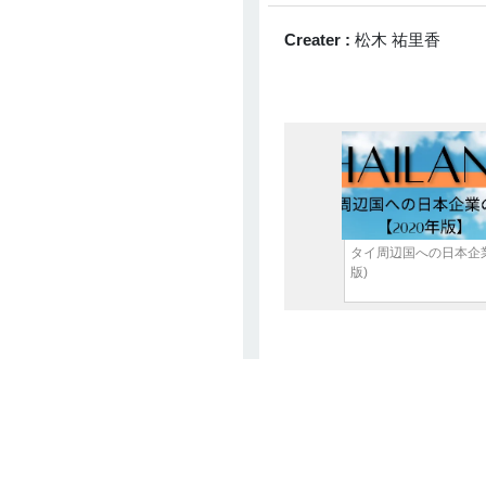
NAGAYAMA
3 Apr 2026
Creater :
松木 祐里香
マレーシアにおけるImported
Services課税（SST）とWHT
の関係性に関して
Kobayashi Yusuke
2 Apr 2026
中国、2028年までに長期介護
保険制度を全国導入へ
琴美 下田
タイ周辺国への日本企業
2 Apr 2026
版)
ベトナム新法人税通達
20/2026/TT-BTCをわかりやす
く解説
松木 祐里香
1 Apr 2026
タイ政府、最大半額の生活支
援キャンペーン開始