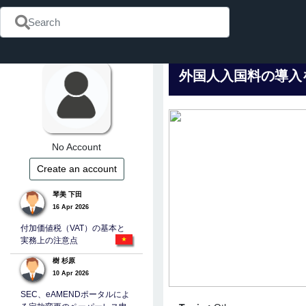
外国人入国料の導入
No Account
Create an account
琴美 下田
16 Apr 2026
付加価値税（VAT）の基本と
実務上の注意点
樹 杉原
10 Apr 2026
SEC、eAMENDポータルによ