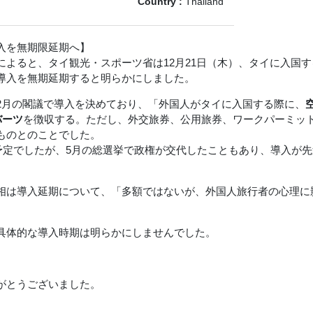
Country :
Thailand
入を無期限延期へ】
によると、タイ観光・スポーツ省は12月21日（木）、タイに入国
導入を無期延期すると明らかにしました。
2月の閣議で導入を決めており、「外国人がタイに入国する際に、
バーツ
を徴収する。ただし、外交旅券、公用旅券、ワークパーミッ
ものとのことでした。
入予定でしたが、5月の総選挙で政権が交代したこともあり、導入が
相は導入延期について、「多額ではないが、外国人旅行者の心理に
具体的な導入時期は明らかにしませんでした。
がとうございました。