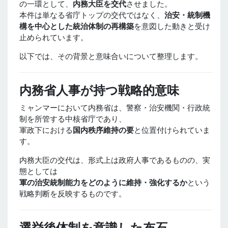
の一環として、
内務大臣を交代
させました。
本件は単なる省庁トップの交代ではなく、
治安・統制機
構を中心とした統治体制の再構築
を意図した動きと受け
止められています。
以下では、その背景と意味合いについて整理します。
内務省人事が持つ戦略的意味
ミャンマーにおいて内務省は、警察・治安機関・行政統
制を所管する中核省庁であり、
軍政下における
国内秩序維持の要
と位置付けられていま
す。
内務大臣の交代は、形式上は政府人事であるものの、実
態としては
軍の治安統制能力をどのように維持・強化するか
という
戦略判断を反映するものです。
選挙後体制を意識した布石