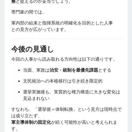
整
と捉えるのが妥当でしょう。
専門家の間では、
軍内部の結束と指揮系統の明確化を目的とした人事
との見方が広がっています。
今後の見通し
今回の人事から読み取れる方向性は以下の通りです。
当面、軍政は
治安・統制を最優先課題
とする
文民統治への本格移行は引き続き限定的
選挙実施後も、実質的な権力構造に大きな変化は
見込まれない
すなわち、「選挙後＝体制転換」という見方は現時点で
は成り立たず、
軍主導体制の固定化
が続く可能性が高いと考えられま
す。