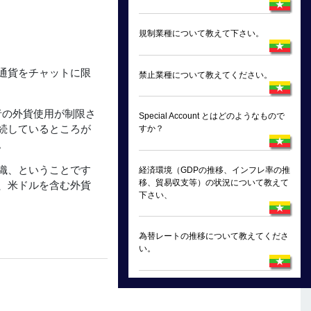
規制業種について教えて下さい。
通貨をチャットに限
禁止業種について教えてください。
者の外貨使用が制限さ
Special Account とはどのようなもので
続しているところが
すか？
。
織、ということです
経済環境（GDPの推移、インフレ率の推
移、貿易収支等）の状況について教えて
、米ドルを含む外貨
下さい、
為替レートの推移について教えてくださ
い。