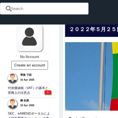
２０２２年５月２５
No Account
Create an account
琴美 下田
16 Apr 2026
付加価値税（VAT）の基本と
実務上の注意点
樹 杉原
10 Apr 2026
SEC、eAMENDポータルによ