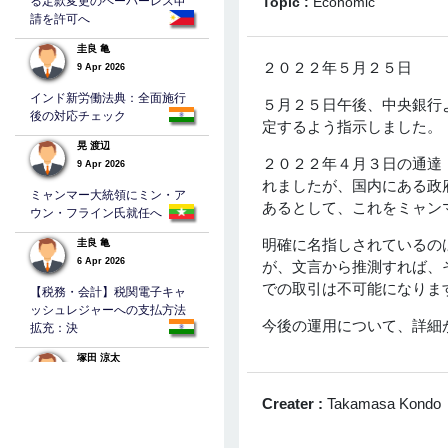
る定款変更のペーパーレス申
Topic :
Economic
請を許可へ
圭良 亀
２０２２年５月２５日
9 Apr 2026
インド新労働法典：全面施行
５月２５日午後、中央銀行
後の対応チェック
定するよう指示しました。
晃 渡辺
２０２２年４月３日の通達（
9 Apr 2026
れましたが、国内にある政
ミャンマー大統領にミン・ア
あるとして、これをミャン
ウン・フライン氏就任へ
明確に名指しされているの
圭良 亀
6 Apr 2026
が、文言から推測すれば、
での取引は不可能になりま
【税務・会計】税関電子キャ
ッシュレジャーへの支払方法
今後の運用について、詳細
拡充：決
塚田 涼太
5 Apr 2026
Creater :
Takamasa Kondo
バングラデシュの法人税
TAKEHEHIRO