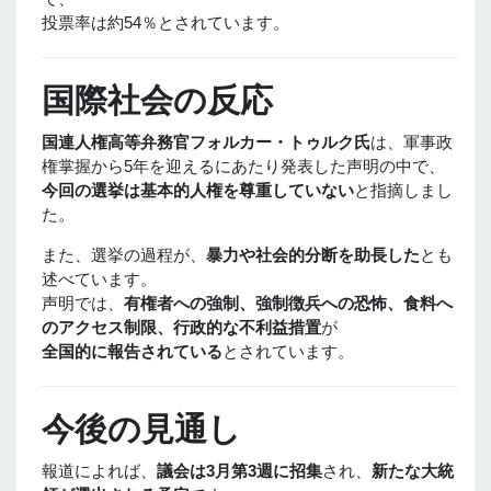
投票率は約54％とされています。
国際社会の反応
国連人権高等弁務官フォルカー・トゥルク氏
は、軍事政
権掌握から5年を迎えるにあたり発表した声明の中で、
今回の選挙は基本的人権を尊重していない
と指摘しまし
た。
また、選挙の過程が、
暴力や社会的分断を助長した
とも
述べています。
声明では、
有権者への強制、強制徴兵への恐怖、食料へ
のアクセス制限、行政的な不利益措置
が
全国的に報告されている
とされています。
今後の見通し
報道によれば、
議会は3月第3週に招集
され、
新たな大統