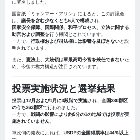
に署名しました。
国営紙「ミャンマー・アリン」によると、この評議会
は、
議長を含む少なくとも5人で構成
され、
国家安全保障、国際関係、和平プロセス、立法に関する
助言および調整
を行う機関とされています。
一方で、
行政権および司法権には影響を及ぼさない
と説
明されています。
また、
憲法上、大統領は軍最高司令官を兼任できない
た
め、今後の権力構造が注目されています。
投票実施状況と選挙結果
投票は
12月および1月に3段階で実施
され、
全国330郡区
のうち263郡区
で行われました。
一方で、
戦闘の影響により約5分の1の地域では投票が実
施されていません
。
軍政側の発表によれば、
USDPの全国得票率は44％以上
で、