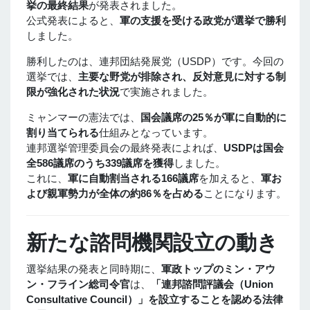
挙の最終結果
が発表されました。
公式発表によると、
軍の支援を受ける政党が選挙で勝利
しました。
勝利したのは、連邦団結発展党（USDP）です。今回の
選挙では、
主要な野党が排除され、反対意見に対する制
限が強化された状況
で実施されました。
ミャンマーの憲法では、
国会議席の25％が軍に自動的に
割り当てられる
仕組みとなっています。
連邦選挙管理委員会の最終発表によれば、
USDPは国会
全586議席のうち339議席を獲得
しました。
これに、
軍に自動割当される166議席
を加えると、
軍お
よび親軍勢力が全体の約86％を占める
ことになります。
新たな諮問機関設立の動き
選挙結果の発表と同時期に、
軍政トップのミン・アウ
ン・フライン総司令官
は、
「連邦諮問評議会（Union
Consultative Council）」を設立することを認める法律