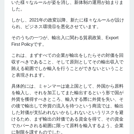
いた様々なルールが姿を消し、新体制の運用が始まりま
した。
しかし、2021年の政変以降、新たに様々なルールが設け
られ、ビジネス環境Ⓖを悪化させています。
そのうちの一つが、輸出入に関わる貿易政策、Export
First Policyです。
これは、まずすべての企業が輸出をしたらその対価を回
収すべきであること、そして原則としてその輸出収入で
賄える範囲でしか輸入を行うことができないということ
と表現されます。
具体的には、ミャンマーは途上国として、外国から原料
を輸入し、それを加工してまた輸出するという形で国が
外貨を獲得すべきところ、輸入する際に外貨を失い、そ
の後で輸出して外貨の流入を待つという商流では、輸出
した対価が支払われないかもしれないというリスクを避
けるため、まず輸出の対価である資金を得て、その資金
でカバーされる範囲に限って原料を輸入するよう、企業
に制限を課すものでした。