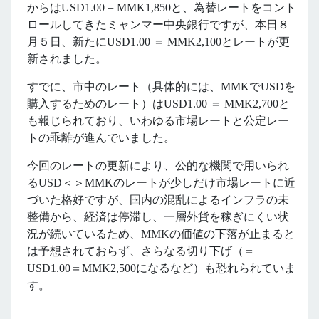
からは
USD1.00 = MMK1,850
と、為替レートをコント
ロールしてきたミャンマー中央銀行ですが、本日８
月５日、新たに
USD1.00
＝
MMK2,100
とレートが更
新されました。
すでに、市中のレート（具体的には、
MMK
で
USD
を
購入するためのレート）は
USD1.00
＝
MMK2,700
と
も報じられており、いわゆる市場レートと公定レー
トの乖離が進んでいました。
今回のレートの更新により、公的な機関で用いられ
る
USD
＜＞
MMK
のレートが少しだけ市場レートに近
づいた格好ですが、国内の混乱によるインフラの未
整備から、経済は停滞し、一層外貨を稼ぎにくい状
況が続いているため、
MMK
の価値の下落が止まると
は予想されておらず、さらなる切り下げ（＝
USD1.00
＝
MMK2,500
になるなど）も恐れられていま
す。